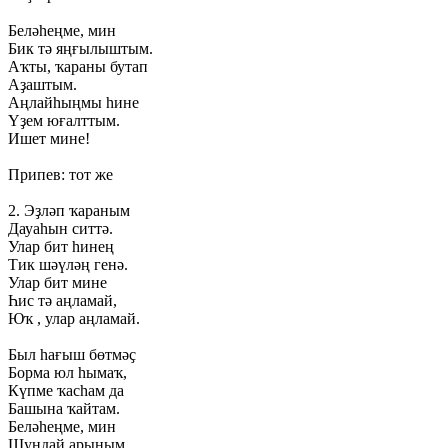
Беләһеңме,
мин
Бик
тә
яңғылыштым.
Аҡты,
ҡараны
бутап
Аҙаштым.
Аңлайһыңмы
һине
Үҙем
юғалттым.
Ишет
мине!
Припев:
тот
же
2.
Эҙләп
ҡараным
Дауаһын
ситтә.
Улар
бит
һинең
Тик
шәүләң
генә.
Улар
бит
мине
Һис
тә
аңламай,
Юҡ
,
улар
аңламай.
Был
һағыш
бөтмәҫ
Борма
юл
һымаҡ,
Күпме
ҡасһам
да
Башына
ҡайтам.
Беләһеңме,
мин
Шундай
арыным.