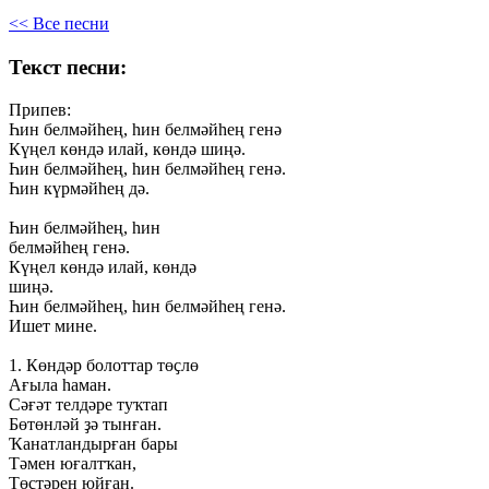
<< Все песни
Текст песни:
Припев:
Һин
белмәйһең,
һин
белмәйһең
генә
Күңел
көндә
илай,
көндә
шиңә.
Һин
белмәйһең,
һин
белмәйһең
генә.
Һин
күрмәйһең
дә.
Һин
белмәйһең,
һин
белмәйһең
генә.
Күңел
көндә
илай,
көндә
шиңә.
Һин
белмәйһең,
һин
белмәйһең
генә.
Ишет
мине.
1.
Көндәр
болоттар
төҫлө
Ағыла
һаман.
Сәғәт
телдәре
туҡтап
Бөтөнләй
ҙә
тынған.
Ҡанатландырған
бары
Тәмен
юғалтҡан,
Төҫтәрен
юйған.