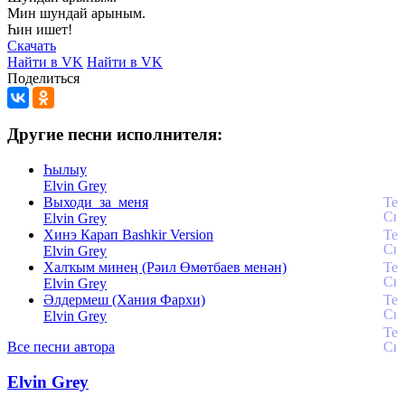
Мин
шундай
арыным.
Һин
ишет!
Скачать
Найти в VK
Найти в VK
Поделиться
Другие песни исполнителя:
Һылыу
Elvin Grey
Выходи_за_меня
Elvin Grey
Хинэ Карап Bashkir Version
Elvin Grey
Халҡым минең (Рәил Өмөтбаев менән)
Elvin Grey
Әлдермеш (Хания Фархи)
Elvin Grey
Все песни автора
Elvin Grey