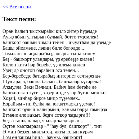
<< Все песни
Текст песни:
Оран
һалып
ҡысҡыраһы
килә
әйтер
һүҙемде
Ауыҙ
ябып
ултырып
булмай,
бөттө
түҙемлек!
Башҡорт
башын
эймәй
тейеп
-
йыуатһам
да
үҙемде
Башы
эйелмәне,
ләкин
биле
бөгөлдө...
Томаланған
аңдарыбыҙ,
алырға
ғына
килем
Беҙ
-
башҡорт
уландары,
үҙ
еребеҙҙә
килен!
Көлөп
китә
һәр
береһе,
үҙ
илемә
килеп
Уҙең
дә
онотоп
бараһың
әсә
телен...
Бер-беребеҙҙе
батырабыҙ
интернет
селтәрендә
Шул
арала,
башҡа
баҫып
-
башҡалар
күтәрелә!
Аҡмулла,
Зәки
Вәлиди,
Бабич
һәм
бөтәһе
лә
Башҡорттар
түгел,
хәҙер
инде
улар
бүтән
милләт!
Хоҙай,
зинһар
бирсе
миңә
түҙемлек...
Һорайым
-
ни
булһа
ла,
юғалтмаҫҡа
үҙемде!
Башҡорт
булып
ҡалырмын,
ҡаным
барҙа
тамырҙа
Етмәне
әле
ваҡыт,
беҙгә
соҡор
ҡаҙырға!!!
Беҙгә
ташланалар,
яралар
ҡалдырып...
Өҫтән
ҡысҡыралар
-
""һау
бул,
башҡорт"",
тип
Ә
мин
беҙҙен
милләтең,
яҡты
юлын
курәм
Һәм
өндәшәм
һиңә
-
һаумы,
башҡорт!