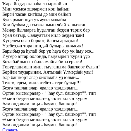
Ҡара
йөҙҙәр
ҡараһа
ла
ыржайып
Мин
үҙемсә
эшләрмен
көн
һайын
Берәй
ҡасан
китһәм
дә
мин
байып
Булырмын
шул
уҡ
ауыл
малайы
Кем
булһам
да
сыҡҡанмын
ябай
халыҡтан
Меңәр
йылдарға
һуҙылған
беҙҙең
тарих
бар
Урал
батыр,
Салауаттан
килә
беҙҙең
ҡан!
Күңелем
осар
бөркөт,
йәнем
арыҫлан!
Үҙебеҙҙән
тора
ниндәй
булыры
киләсәк!
Барыбыҙ
ҙа
һулай
бер
үк
һауа
бер
үк
һыу
эсә...
Йүгерә
аттар
болонда,
һыҙғырып
ҡурай
үҫә
Бөтә
байлығын
йәлләмәйсә
бирә
ер
әсә!
Ғорурланамын
мин,
тыуғаныма
башҡорт
булып!
Бөрйән
тауҙарынан,
Алтынай
Үлмәҫбай
улы!
Һәр
башҡорт
әгәр
онотмаһа
үҙ
юлын...
Телем,
ерем,
милләтебез
-
тере
булыр!!!
Беҙгә
ташланалар,
яралар
ҡалдырып...
Өҫтән
ҡысҡыралар
-
""һау
бул,
башҡорт"",
тип
Ә
мин
беҙҙен
милләтең,
яҡты
юлын
курәм
Һәм
өндәшәм
һиңә
-
һаумы,
башҡорт!
Беҙгә
ташланалар,
яралар
ҡалдырып...
Өҫтән
ҡысҡыралар
-
""һау
бул,
башҡорт"",
тип
Ә
мин
беҙҙен
милләтең,
яҡты
юлын
курәм
Һәм
өндәшәм
һиңә
-
һаумы,
башҡорт!
Скачать