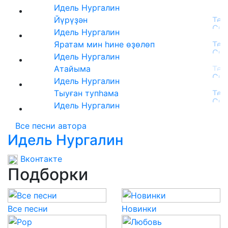
Идель Нургалин
Йүрүҙән
Идель Нургалин
Яратам мин һине өҙөлөп
Идель Нургалин
Атайыма
Идель Нургалин
Тыуған тупһама
Идель Нургалин
Все песни автора
Идель Нургалин
Вконтакте
Подборки
Все песни
Новинки