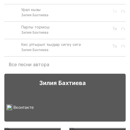
Урал кызы
Зилия Бахтиева
Парлы тормош
Зилия Бахтиева
Кис ултырып ҡыҙҙар сигеү сигә
Зилия Бахтиева
Все песни автора
Зилия Бахтиева
Вконтакте