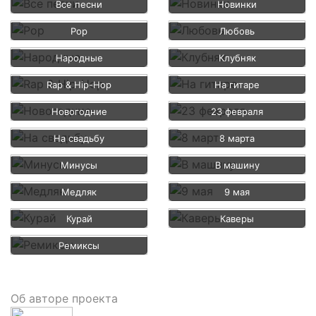
Все песни
Новинки
Pop
Любовь
Народные
Клубняк
Rap & Hip-Hop
На гитаре
Новогодние
23 февраля
На свадьбу
8 марта
Минусы
В машину
Медляк
9 мая
Курай
Каверы
Ремиксы
Об авторе проекта