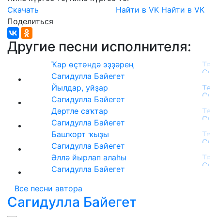
Скачать
Найти в VK
Найти в VK
Поделиться
Другие песни исполнителя:
Ҡар өҫтөндә эҙҙәрең
Сагидулла Байегет
Йылдар, уйҙар
Сагидулла Байегет
Дәртле саҡтар
Сагидулла Байегет
Башҡорт ҡыҙы
Сагидулла Байегет
Әллә йырлап алаһы
Сагидулла Байегет
Все песни автора
Сагидулла Байегет