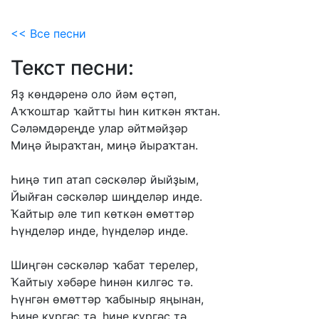
<< Все песни
Текст песни:
Яҙ
көндәренә
оло
йәм
өҫтәп,
Аҡҡоштар
ҡайтты
һин
киткән
яҡтан.
Сәләмдәреңде
улар
әйтмәйҙәр
Миңә
йыраҡтан,
миңә
йыраҡтан.
Һиңә
тип
атап
сәскәләр
йыйҙым,
Йыйған
сәскәләр
шиңделәр
инде.
Ҡайтыр
әле
тип
көткән
өмөттәр
Һүнделәр
инде,
һүнделәр
инде.
Шиңгән
сәскәләр
ҡабат
терелер,
Ҡайтыу
хәбәре
һинән
килгәс
тә.
Һүнгән
өмөттәр
ҡабыныр
яңынан,
Һине
күргәс
тә,
һине
күргәс
тә.