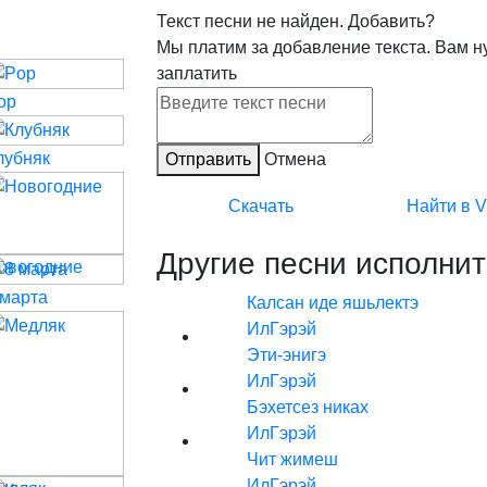
Текст песни не найден.
Добавить?
Мы платим за добавление текста. Вам н
заплатить
op
лубняк
Отправить
Отмена
Скачать
Найти в 
Другие песни исполнит
овогодние
 марта
Калсан иде яшьлектэ
ИлГэрэй
Эти-энигэ
ИлГэрэй
Бэхетсез никах
ИлГэрэй
Чит жимеш
ИлГэрэй