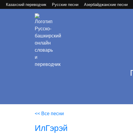
Казахский переводчик
Русские песни
Азербайджанские песни
<< Все песни
ИлГэрэй