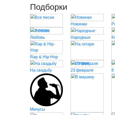
Подборки
Новинки
P
Все песни
Любовь
Народные
К
Rap & Hip-Hop
На гитаре
Н
На свадьбу
23 февраля
8
Минусы