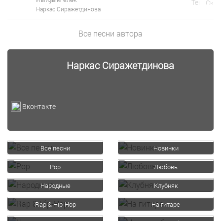
Наркас Сиражетдинова
Все песни автора
Наркас Сиражетдинова
Вконтакте
Все песни
Новинки
Pop
Любовь
Народные
Клубняк
Rap & Hip-Hop
На гитаре