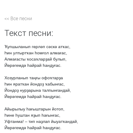
<< Все песни
Текст песни:
Ҡупшыланып
гөрләп
сәскә
атҡас,
Һин
ултыртҡан
һомғол
алмағас,
Алмағасты
ҡосаҡларҙай
булып,
Йөрәгемдә
һайрай
һандуғас.
Хозурланып
таңғы
офоҡтарҙа
Һин
яратҡан
йондоҙ
ҡабынғас,
Йондоҙ
нурҙарына
талпынғандай,
Йөрәгемдә
һайрай
һандуғас.
Айырылыу
һағыштарын
йотоп,
Һине
һуштан
яҙып
һағынғас,
Уфтанма!
–
тип
наҙлап
йыуатҡандай,
Йөрәгемдә
һайрай
һандуғас.