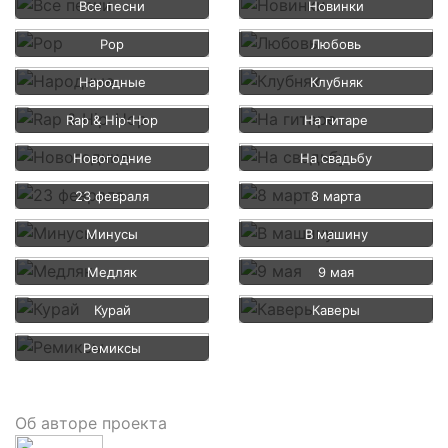
Все песни
Новинки
Pop
Любовь
Народные
Клубняк
Rap & Hip-Hop
На гитаре
Новогодние
На свадьбу
23 февраля
8 марта
Минусы
В машину
Медляк
9 мая
Курай
Каверы
Ремиксы
Об авторе проекта