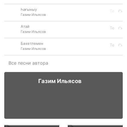
Һағыныу
Газим Ильясов
Атай
Газим Ильясов
Бәхетлемен
Газим Ильясов
Все песни автора
Газим Ильясов