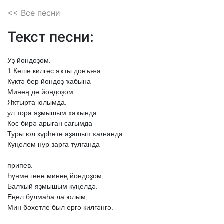
<< Все песни
Текст песни:
Уҙ
йондоҙом.
1.Кеше
килгәс
яҡты
донъяға
Күктә
бер
йондоҙ
ҡабына
Минең
дә
йондоҙом
Яҡтырта
юлымда.
ул
тора
яҙмышым
хаҡында
Көс
бирә
арыған
сағымда
Туры
юл
күрһәтә
аҙашып
ҡалғанда.
Куңелем
нур
зарға
тулғанда
припев.
Һүнмә
генә
минең
йондоҙом,
Балҡый
яҙмышым
күңелдә.
Еңел
булмаһа
ла
юлым,
Мин
бәхетле
был
ергә
килгәнгә.