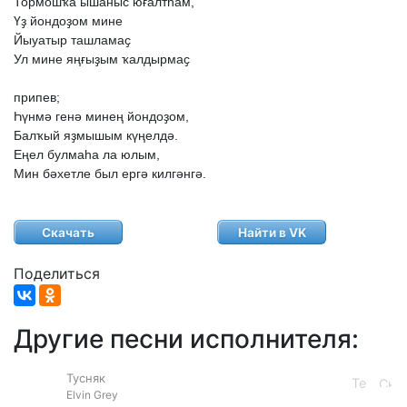
Тормошҡа
ышаныс
юғалтһам,
Үҙ
йондоҙом
мине
Йыуатыр
ташламаҫ
Ул
мине
яңғыҙым
ҡалдырмаҫ
припев;
Һүнмә
генә
минең
йондоҙом,
Балҡый
яҙмышым
күңелдә.
Еңел
булмаһа
ла
юлым,
Мин
бәхетле
был
ергә
килгәнгә.
Скачать
Найти в VK
Поделиться
Другие песни исполнителя:
Тусняк
Elvin Grey