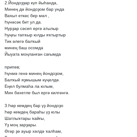
2.Йондоҙҙар
күп
йыһанда,
Минең
дә
йондоҙом
бар
унда
Ваҡыт
еткәс
бер
мәл
,
Һүнәсәк
бит
ул
да.
Нурҙар
сәсеп
ергә
атылыр
Һуңғы
тапҡыр
юлды
яҡтыртыр
Тик
әлегә
балҡый
минең
баш
осомда
Йыуата
моңланған
сағымда
припев;
Һүнмә
генә
минең
йондоҙом,
Балҡый
яҙмышым
күңелдә.
Еңел
булмаһа
ла
юлым,
Мин
бәхетле
был
ергә
килгәнгә.
3.Һәр
кемдең
бар
үҙ
йондоҙо
Һәр
кемдең
бараһы
үҙ
юлы
Шатлыҡтары
ҡайғы,
Үҙ
моң
зарҙары.
Әгәр
ҙә
ауыр
хәлдә
ҡалһам,