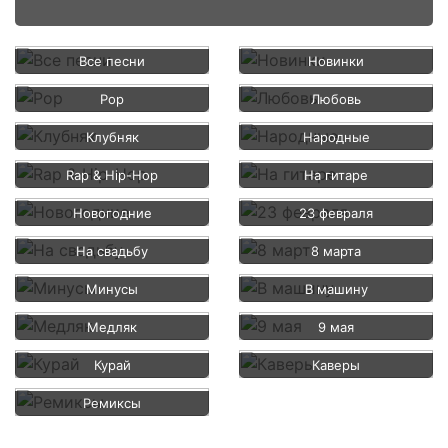
Все песни
Новинки
Pop
Любовь
Клубняк
Народные
Rap & Hip-Hop
На гитаре
Новогодние
23 февраля
На свадьбу
8 марта
Минусы
В машину
Медляк
9 мая
Курай
Каверы
Ремиксы