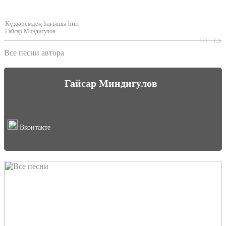
Күҙҙәремдең hағышы һин
Гайсар Миндигулов
Все песни автора
Гайсар Миндигулов
Вконтакте