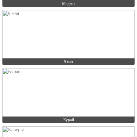
Медляк
9 мая
Курай