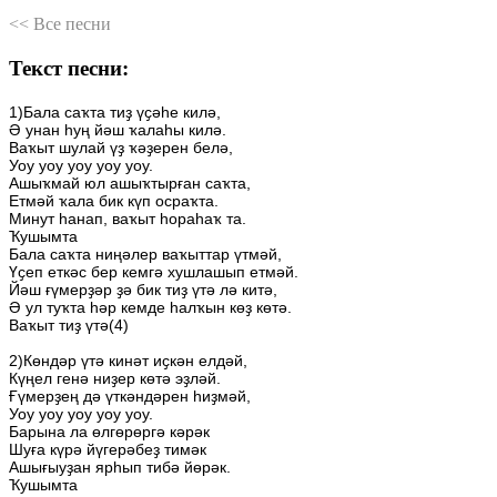
<< Все песни
Текст песни:
1)Бала
саҡта
тиҙ
үҫәһе
килә,
Ә
унан
һуң
йәш
ҡалаһы
килә.
Ваҡыт
шулай
үҙ
ҡәҙерен
белә,
Уоу
уоу
уоу
уоу
уоу.
Ашыҡмай
юл
ашыҡтырған
саҡта,
Етмәй
ҡала
бик
күп
осраҡта.
Минут
һанап,
ваҡыт
һораһаҡ
та.
Ҡушымта
Бала
саҡта
ниңәлер
ваҡыттар
үтмәй,
Үҫеп
еткәс
бер
кемгә
хушлашып
етмәй.
Йәш
ғүмерҙәр
ҙә
бик
тиҙ
үтә
лә
китә,
Ә
ул
туҡта
һәр
кемде
һалҡын
көҙ
көтә.
Ваҡыт
тиҙ
үтә(4)
2)Көндәр
үтә
кинәт
иҫкән
елдәй,
Күңел
генә
ниҙер
көтә
эҙләй.
Ғүмерҙең
дә
үткәндәрен
һиҙмәй,
Уоу
уоу
уоу
уоу
уоу.
Барына
ла
өлгөрөргә
кәрәк
Шуға
күрә
йүгерәбеҙ
тимәк
Ашығыуҙан
ярһып
тибә
йөрәк.
Ҡушымта