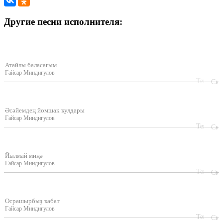
Другие песни исполнителя:
Атайлы баласағым
Гайсар Миндигулов
Әсәйемдең йомшак ҡулдары
Гайсар Миндигулов
Йылмай миңә
Гайсар Миндигулов
Осрашырбыҙ ҡабат
Гайсар Миндигулов