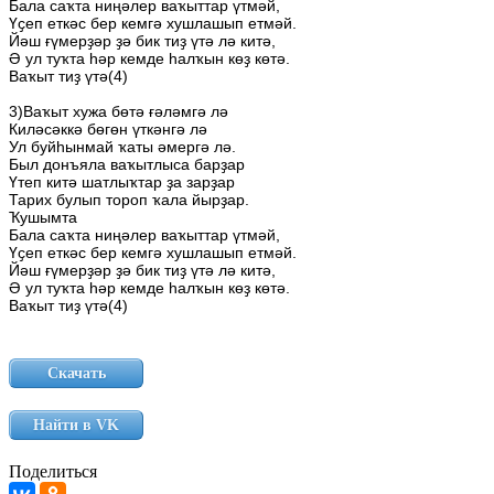
Бала
саҡта
ниңәлер
ваҡыттар
үтмәй,
Үҫеп
еткәс
бер
кемгә
хушлашып
етмәй.
Йәш
ғүмерҙәр
ҙә
бик
тиҙ
үтә
лә
китә,
Ә
ул
туҡта
һәр
кемде
һалҡын
көҙ
көтә.
Ваҡыт
тиҙ
үтә(4)
3)Ваҡыт
хужа
бөтә
ғәләмгә
лә
Киләсәккә
бөгөн
үткәнгә
лә
Ул
буйһынмай
ҡаты
әмергә
лә.
Был
донъяла
ваҡытлыса
барҙар
Үтеп
китә
шатлыҡтар
ҙа
зарҙар
Тарих
булып
тороп
ҡала
йырҙар.
Ҡушымта
Бала
саҡта
ниңәлер
ваҡыттар
үтмәй,
Үҫеп
еткәс
бер
кемгә
хушлашып
етмәй.
Йәш
ғүмерҙәр
ҙә
бик
тиҙ
үтә
лә
китә,
Ә
ул
туҡта
һәр
кемде
һалҡын
көҙ
көтә.
Ваҡыт
тиҙ
үтә(4)
Скачать
Найти в VK
Поделиться