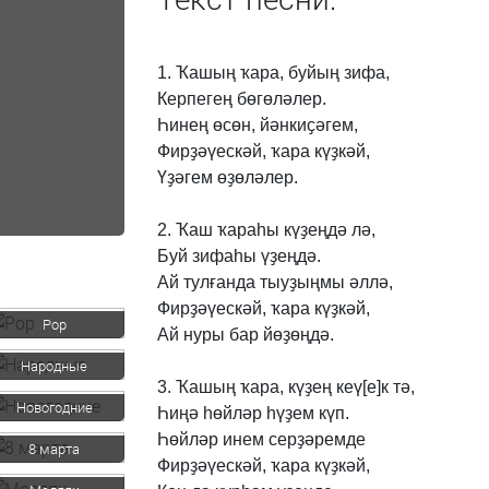
1.
Ҡашың
ҡара,
буйың
зифа,
Керпегең
бөгөләлер.
Һинең
өсөн,
йәнкиҫәгем,
Фирҙәүескәй,
ҡара
күҙкәй,
Үҙәгем
өҙөләлер.
2.
Ҡаш
ҡараһы
күҙеңдә
лә,
Буй
зифаһы
үҙеңдә.
Ай
тулғанда
тыуҙыңмы
әллә,
Фирҙәүескәй,
ҡара
күҙкәй,
Pop
Ай
нуры
бар
йөҙөңдә.
Народные
3.
Ҡашың
ҡара,
күҙең
кеү[е]к
тә,
Новогодние
Һиңә
һөйләр
һүҙем
күп.
Һөйләр
инем
серҙәремде
8 марта
Фирҙәүескәй,
ҡара
күҙкәй,