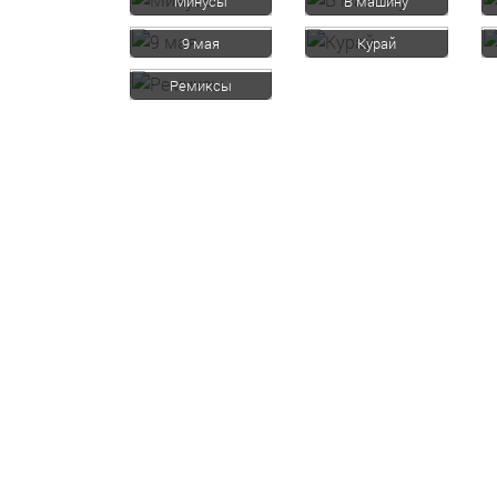
Минусы
В машину
9 мая
Курай
Ремиксы