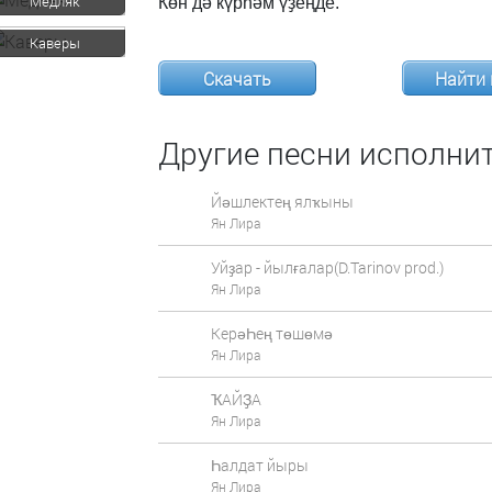
Медляк
Көн
дә
күрһәм
үҙеңде.
Каверы
Скачать
Найти 
Другие песни исполнит
Йәшлектең ялҡыны
Ян Лира
Уйҙар - йылғалар(D.Tarinov prod.)
Ян Лира
КерәҺең төшөмә
Ян Лира
ҠАЙҘА
Ян Лира
Һалдат йыры
Ян Лира