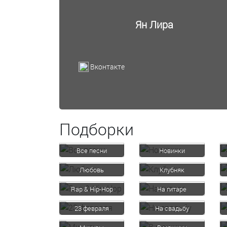
Ян Лира
Вконтакте
Подборки
Все песни
Новинки
Любовь
Клубняк
Rap & Hip-Hop
На гитаре
23 февраля
На свадьбу