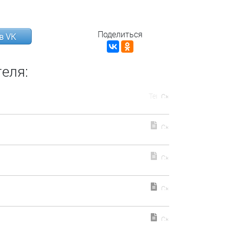
Поделиться
в VK
еля: