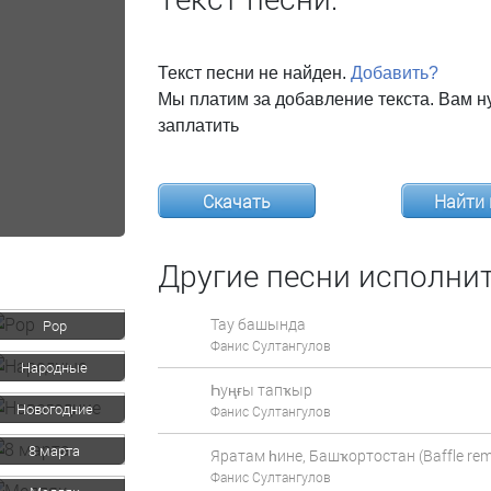
Текст песни не найден.
Добавить?
Мы платим за добавление текста. Вам н
заплатить
Скачать
Найти 
Другие песни исполнит
Тау башында
Pop
Фанис Султангулов
Народные
Һуңғы тапҡыр
Новогодние
Фанис Султангулов
8 марта
Яратам һине, Башҡортостан (Baffle rem
Фанис Султангулов