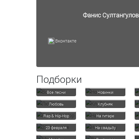
Фанис Султангулов
Вконтакте
Подборки
Все песни
Новинки
Любовь
Клубняк
Rap & Hip-Hop
На гитаре
23 февраля
На свадьбу