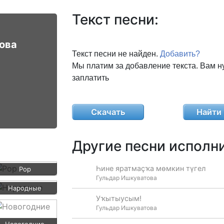
Текст песни:
ова
Текст песни не найден.
Добавить?
Мы платим за добавление текста. Вам н
заплатить
Скачать
Найти 
Другие песни исполни
Һине яратмаҫҡа мөмкин түгел
Pop
Гульдар Ишкуватова
Народные
Уҡытыусым!
Гульдар Ишкуватова