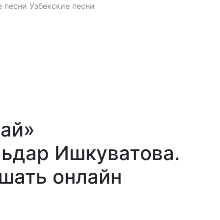
 песни
Узбекские песни
май»
льдар Ишкуватова.
ушать онлайн