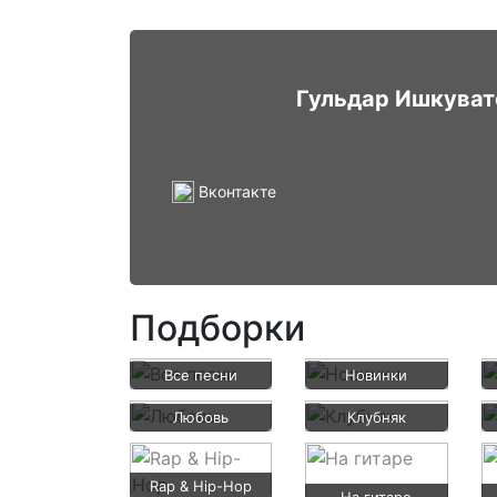
Гульдар Ишкуват
Вконтакте
Подборки
Все песни
Новинки
Любовь
Клубняк
Rap & Hip-Hop