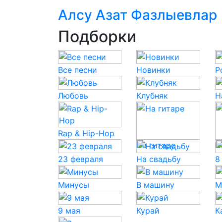
Алсу Азат Фазлыевлар
Подборки
Все песни
Новинки
P
Любовь
Клубняк
Н
Rap & Hip-Hop
На гитаре
Н
23 февраля
На свадьбу
8
Минусы
В машину
М
9 мая
Курай
К