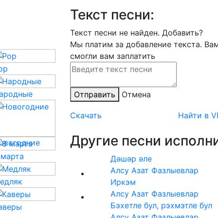
Текст песни:
Текст песни не найден.
Добавить?
Мы платим за добавление текста. Ва
смогли вам заплатить
op
ародные
Отправить
Отмена
Скачать
Найти в V
Другие песни исполни
овогодние
 марта
Дәшәр әле
Алсу Азат Фазлыевлар
едляк
Иркэм
Алсу Азат Фазлыевлар
Бэхетле бул, рэхмэтле бул
аверы
Алсу Азат Фазлыевлар