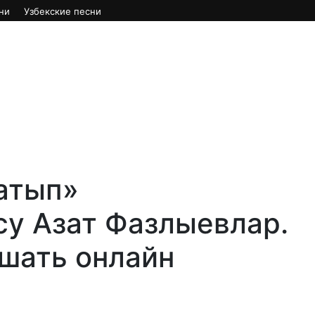
ни
Узбекские песни
атып»
су Азат Фазлыевлар.
ушать онлайн