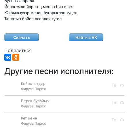
Булһа
ла
арала
Йөрәгемде
йөрәгең
менән
һин
ишет
Юҡһыныуҙар
менән
һуғарығлан
күңел
Ҡанатын
йәйеп
осорлоҡ
түгел
Скачать
Найти в VK
Поделиться
Другие песни исполнителя:
Кейек ҡаҙҙар
Фируза Париж
Бергә булайыҡ
Фируза Париж
Көт кенә
Фируза Париж