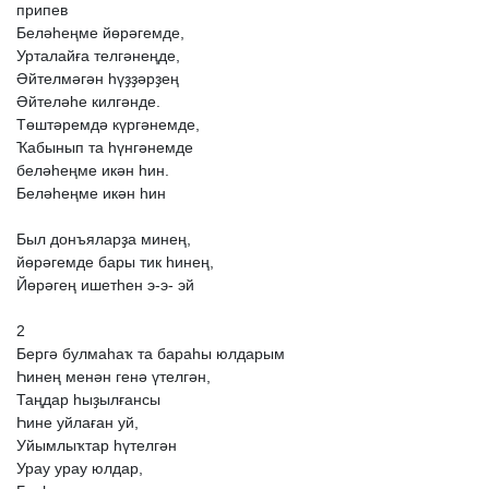
припев
Беләһеңме
йөрәгемде,
Урталайға
телгәнеңде,
Әйтелмәгән
һүҙҙәрҙең
Әйтеләһе
килгәнде.
Төштәремдә
күргәнемде,
Ҡабынып
та
һүнгәнемде
беләһеңме
икән
һин.
Беләһеңме
икән
һин
Был
донъяларҙа
минең,
йөрәгемде
бары
тик
һинең,
Йөрәгең
ишетһен
э-э-
эй
2
Бергә
булмаһаҡ
та
бараһы
юлдарым
Һинең
менән
генә
үтелгән,
Таңдар
һыҙылғансы
Һине
уйлаған
уй,
Уйымлыҡтар
һүтелгән
Урау
урау
юлдар,