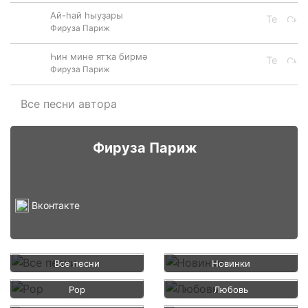
Ай-һай һыуҙары
Фируза Париж
Һин мине ятҡа бирмә
Фируза Париж
Все песни автора
Фируза Париж
Вконтакте
Все песни
Новинки
Pop
Любовь