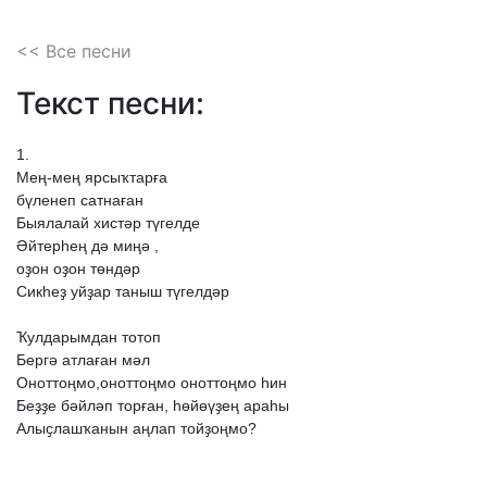
<< Все песни
Текст песни:
1.
Мең-мең
ярсыҡтарға
бүленеп
сатнаған
Быялалай
хистәр
түгелде
Әйтерһең
дә
миңә
,
оҙон
оҙон
төндәр
Сикһеҙ
уйҙар
таныш
түгелдәр
Ҡулдарымдан
тотоп
Бергә
атлаған
мәл
Оноттоңмо,оноттоңмо
оноттоңмо
һин
Беҙҙе
бәйләп
торған,
һөйөүҙең
араһы
Алыҫлашҡанын
аңлап
тойҙоңмо?