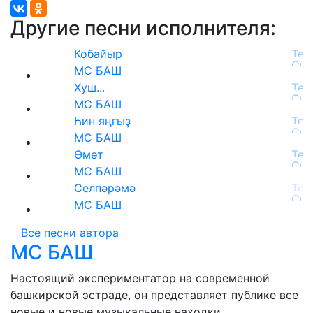
Другие песни исполнителя:
Кобайыр
МС БАШ
Хуш...
МС БАШ
Һин яңғыҙ
МС БАШ
Өмөт
МС БАШ
Селпәрәмә
МС БАШ
Все песни автора
МС БАШ
Настоящий экспериментатор на современной
башкирской эстраде, он представляет публике все
новые и новые музыкальные находки.