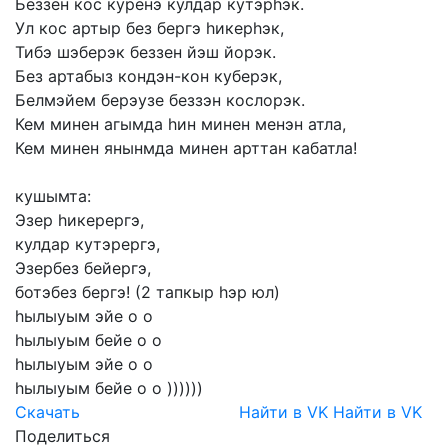
Беззен
кос
куренэ
кулдар
кутэрhэк.
Ул
кос
артыр
без
бергэ
hикерhэк,
Тибэ
шэберэк
беззен
йэш
йорэк.
Без
артабыз
кондэн-кон
куберэк,
Белмэйем
берэузе
беззэн
кослорэк.
Кем
минен
агымда
hин
минен
менэн
атла,
Кем
минен
янынмда
минен
арттан
кабатла!
кушымта:
Эзер
hикерергэ,
кулдар
кутэрергэ,
Эзербез
бейергэ,
ботэбез
бергэ!
(2
тапкыр
hэр
юл)
hылыуым
эйе
о
о
hылыуым
бейе
о
о
hылыуым
эйе
о
о
hылыуым
бейе
о
о
))))))
Скачать
Найти в VK
Найти в VK
Поделиться