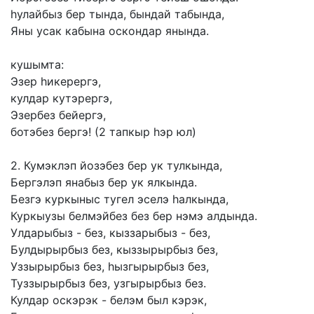
hулайбыз
бер
тында,
бындай
табында,
Яны
усак
кабына
оскондар
янында.
кушымта:
Эзер
hикерергэ,
кулдар
кутэрергэ,
Эзербез
бейергэ,
ботэбез
бергэ!
(2
тапкыр
hэр
юл)
2.
Кумэклэп
йозэбез
бер
ук
тулкында,
Бергэлэп
янабыз
бер
ук
ялкында.
Безгэ
куркыныс
тугел
эселэ
hалкында,
Куркыузы
белмэйбез
без
бер
нэмэ
алдында.
Улдарыбыз
-
без,
кыззарыбыз
-
без,
Булдырырбыз
без,
кыззырырбыз
без,
Уззырырбыз
без,
hызгырырбыз
без,
Туззырырбыз
без,
узгырырбыз
без.
Кулдар
оскэрэк
-
белэм
был
кэрэк,