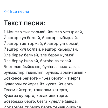
<< Все песни
Текст песни:
1.
Йэштэр
тик
тормай,
йэштэр
ултырмай,
Йэштэр
кул
болгай,
йэштэр
кыбырлай.
Йэштэр
тик
тормай,
йэштэр
ултырмай,
Йэштэр
кул
болгай,
йэштэр
кыбырлай.
Эле
берэу
белмэй,
эле
берэу
курмэй,
Эле
берэу
hизмэй,
ботэhе
лэ
телэй.
Бергэлэп
йыйылып,
булhа
ла
кысталып,
булмастыр
тыйылып,
булмас
арып-талып
-
Боткэнсе
бейергэ
-
"Без
бергэ"
-
тиергэ,
Кулдарзы
сойоргэ
йэ
куккэ,
йэ
ергэ.
Телем
эйтергэ,
тошорэм
хэтергэ,
Кузегез
курергэ,
колак
ишетергэ.
Ботэбеззэ
бергэ,
безгэ
кунелле
бында,
Йорэгебез
тибергэ
бергэ
тейеш
ошонда.