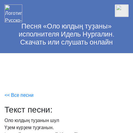
Песня «Оло юлдың туҙаны»
исполнителя Идель Нургалин.
Скачать или слушать онлайн
<< Все песни
Текст песни:
Оло
юлдың
туҙанын
шул
Үҙем
күрҙем
туҙғанын.