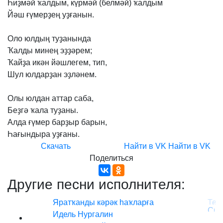
Һиҙмәй
ҡалдым,
күрмәй
(белмәй)
ҡалдым
Йәш
ғүмерҙең
уҙғанын.
Оло
юлдың
туҙанында
Ҡалды
минең
эҙҙәрем;
Ҡайҙа
икән
йәшлегем,
тип,
Шул
юлдарҙан
эҙләнем.
Олы
юлдан
аттар
саба,
Беҙгә
ҡала
туҙаны.
Алда
ғүмер
барҙыр
барын,
Һағындыра
уҙғаны.
Скачать
Найти в VK
Найти в VK
Поделиться
Другие песни исполнителя:
Яратҡанды кәрәк һаҡларға
Идель Нургалин