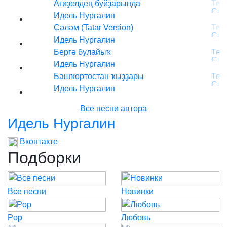
Ағиҙелдең буйҙарында
Идель Нургалин
Сәләм (Tatar Version)
Идель Нургалин
Бергә булайыҡ
Идель Нургалин
Башҡортостан ҡыҙҙары
Идель Нургалин
Все песни автора
Идель Нургалин
Вконтакте
Подборки
Все песни
Новинки
Pop
Любовь