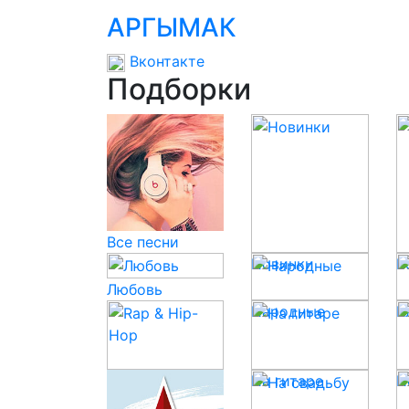
АРГЫМАК
Вконтакте
Подборки
Все песни
Новинки
P
Любовь
Народные
К
Rap & Hip-Hop
На гитаре
Н