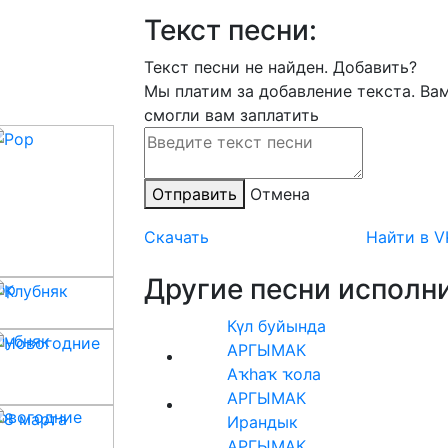
Текст песни:
Текст песни не найден.
Добавить?
Мы платим за добавление текста. Ва
смогли вам заплатить
Отправить
Отмена
Скачать
Найти в V
Другие песни исполни
op
Күл буйында
лубняк
АРГЫМАК
Аҡһаҡ ҡола
АРГЫМАК
овогодние
Ирандык
АРГЫМАК