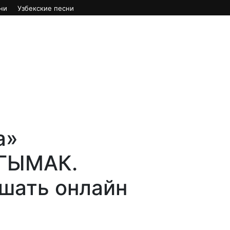
ни
Узбекские песни
а»
РГЫМАК.
ушать онлайн