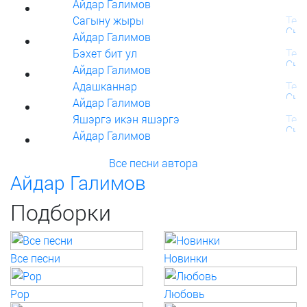
Айдар Галимов
Сагыну жыры
Айдар Галимов
Бэхет бит ул
Айдар Галимов
Адашканнар
Айдар Галимов
Яшэргэ икэн яшэргэ
Айдар Галимов
Все песни автора
Айдар Галимов
Подборки
Все песни
Новинки
Pop
Любовь