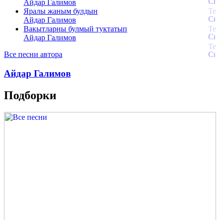
Айдар Галимов
Яралы жаным булдын
Айдар Галимов
Вакытларны булмый туктатып
Айдар Галимов
Все песни автора
Айдар Галимов
Подборки