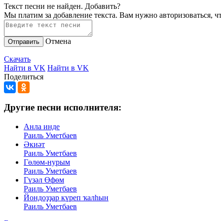
Текст песни не найден.
Добавить?
Мы платим за добавление текста. Вам нужно авторизоваться, ч
Отмена
Отправить
Скачать
Найти в VK
Найти в VK
Поделиться
Другие песни исполнителя:
Анла инде
Раиль Уметбаев
Әкиәт
Раиль Уметбаев
Гөлөм-нурым
Раиль Уметбаев
Гүзәл Өфөм
Раиль Уметбаев
Йондоҙҙар күреп ҡалһын
Раиль Уметбаев