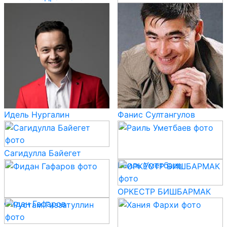
ЕТЕГЭН
Идель Нургалин
Фанис Султангулов
Сагидулла Байегет
Раиль Уметбаев
ОРКЕСТР БИШБАРМАК
Фидан Гафаров