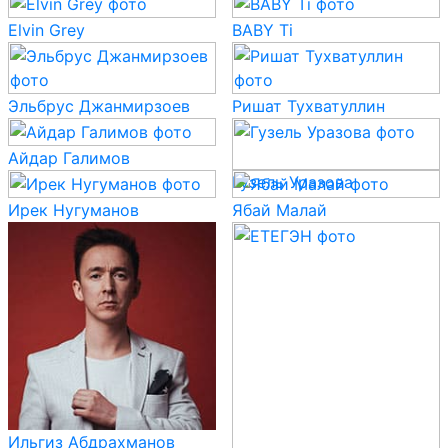
Elvin Grey
BABY Ti
Эльбрус Джанмирзоев
Ришат Тухватуллин
Айдар Галимов
Гузель Уразова
Ирек Нугуманов
Ябай Малай
Ильгиз Абдрахманов