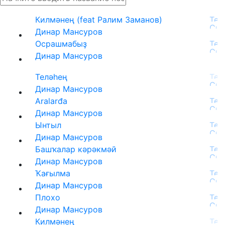
Килмәнең (feat Ралим Заманов)
Динар Мансуров
Осрашмабыҙ
Динар Мансуров
Теләһең
Динар Мансуров
Aralarđa
Динар Мансуров
Ынтыл
Динар Мансуров
Башҡалар кәрәкмәй
Динар Мансуров
Ҡағылма
Динар Мансуров
Плохо
Динар Мансуров
Килмәнең