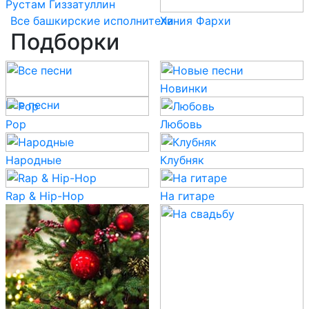
Рустам Гиззатуллин
Все башкирские исполнители
Хания Фархи
Подборки
Новинки
Все песни
Pop
Любовь
Народные
Клубняк
Rap & Hip-Hop
На гитаре