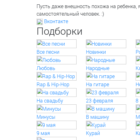
Пусть даже внешность похожа на ребенка, 
самостоятельный человек. :)
Вконтакте
Подборки
Все песни
Новинки
P
Любовь
Народные
К
Rap & Hip-Hop
На гитаре
Н
На свадьбу
23 февраля
8
Минусы
В машину
М
9 мая
Курай
К