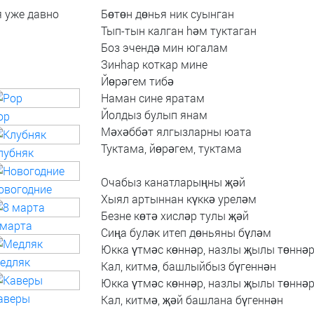
я уже давно
Бөтөн
дөнья
ник
суынган
Тып-тын
калган
hәм
туктаган
Боз
эчендә
мин
югалам
Зинhар
коткар
мине
Йөрәгем
тибә
Hаман
сине
яратам
Йолдыз
булып
янам
op
Мәхәббәт
ялгызларны
юата
Туктама,
йөрәгем,
туктама
лубняк
Очабыз
канатларыңны
җәй
овогодние
Хыял
артыннан
күккә
уреләм
Безне
көтә
хисләр
тулы
җәй
 марта
Сиңа
буләк
итеп
дөньяны
бүләм
Юкка
үтмәс
көннәр,
назлы
җылы
төннә
едляк
Кал,
китмә,
башлыйбыз
бүгеннән
Юкка
үтмәс
көннәр,
назлы
җылы
төннә
аверы
Кал,
китмә,
җәй
башлана
бүгеннән