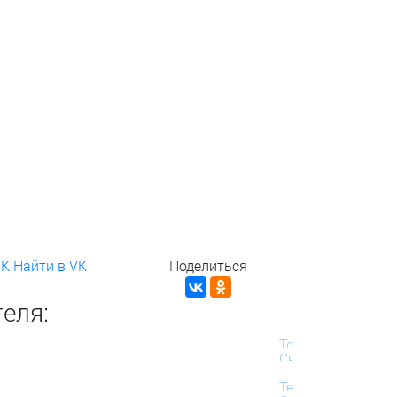
р
р
VK
Найти в VK
Поделиться
еля: