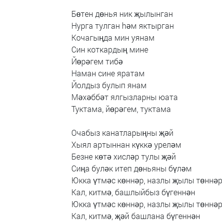
Бөтен
дөнья
ник
җылынган
Нурга
тулган
hәм
яктырган
Кочагыңда
мин
уянам
Син
коткардың
мине
Йөрәгем
тибә
Hаман
сине
яратам
Йолдыз
булып
янам
Мәхәббәт
ялгызларны
юата
Туктама,
йөрәгем,
туктама
Очабыз
канатларыңны
җәй
Хыял
артыннан
күккә
уреләм
Безне
көтә
хисләр
тулы
җәй
Сиңа
буләк
итеп
дөньяны
бүләм
Юкка
үтмәс
көннәр,
назлы
җылы
төннә
Кал,
китмә,
башлыйбыз
бүгеннән
Юкка
үтмәс
көннәр,
назлы
җылы
төннә
Кал,
китмә,
җәй
башлана
бүгеннән