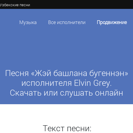
Узбекские песни
Музыка
Все исполнители
Продвижение
Песня «Жэй башлана бугеннэн»
исполнителя Elvin Grey.
Скачать или слушать онлайн
Текст песни: