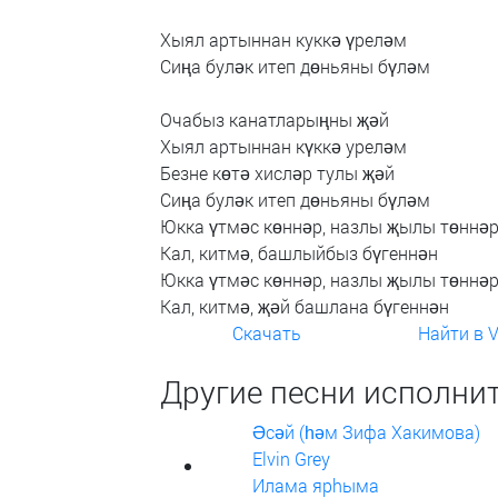
Хыял
артыннан
куккә
үреләм
Сиңа
буләк
итеп
дөньяны
бүләм
Очабыз
канатларыңны
җәй
Хыял
артыннан
күккә
уреләм
Безне
көтә
хисләр
тулы
җәй
Сиңа
буләк
итеп
дөньяны
бүләм
Юкка
үтмәс
көннәр,
назлы
җылы
төннә
Кал,
китмә,
башлыйбыз
бүгеннән
Юкка
үтмәс
көннәр,
назлы
җылы
төннә
Кал,
китмә,
җәй
башлана
бүгеннән
Скачать
Найти в 
Другие песни исполнит
Әсәй (һәм Зифа Хакимова)
Elvin Grey
Илама ярhыма